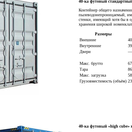
40-ка футовый стандартны
Контейнер общего назначения
пылеводонепроницаемый, име
стенки, имеющий хотя бы в о
хранения широкой номенклат
Размеры
Внешние
40
Внутренние
39
Двери
—
Макс. брутто
67
Тара
86
Макс. загрузка
58
Грузовместимость (объём)
23
40-ка футовый «high cube»