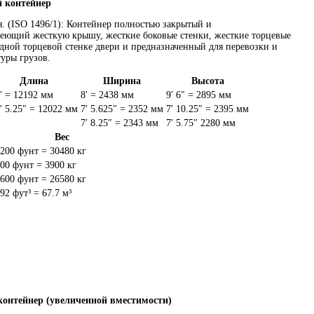
й контейнер
. (ISO 1496/1): Контейнер полностью закрытый и
ющий жесткую крышу, жесткие боковые стенки, жесткие торцевые
дной торцевой стенке двери и предназначенный для перевозки и
уры грузов.
Длина
Ширина
Высота
′ = 12192 мм
8′ = 2438 мм
9′ 6″ = 2895 мм
′ 5.25″ = 12022 мм
7′ 5.625″ = 2352 мм
7′ 10.25″ = 2395 мм
7′ 8.25″ = 2343 мм
7′ 5.75″ 2280 мм
Вес
200 фунт = 30480 кг
00 фунт = 3900 кг
600 фунт = 26580 кг
92 фут³ = 67.7 м³
 контейнер (увеличенной вместимости)