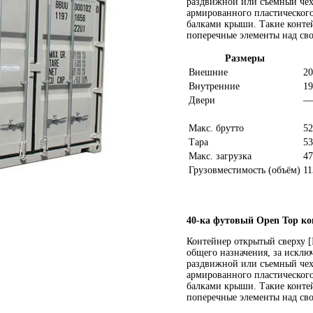
раздвижной или съемный чехо
армированного пластическог
балками крыши. Такие конте
поперечные элементы над св
Размеры
Внешние
20
Внутренние
19
Двери
—
Макс. брутто
52
Тара
53
Макс. загрузка
47
Грузовместимость (объём)
11
40-ка футовый Open Top ко
Контейнер открытый сверху [
общего назначения, за исклю
раздвижной или съемный чехо
армированного пластическог
балками крыши. Такие конте
поперечные элементы над св