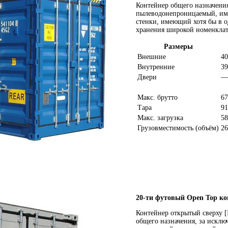
Контейнер общего назначения
пылеводонепроницаемый, име
стенки, имеющий хотя бы в о
хранения широкой номенклат
Размеры
Внешние
40
Внутренние
39
Двери
—
Макс. брутто
67
Тара
91
Макс. загрузка
58
Грузовместимость (объём)
26
20-ти футовый Open Top ко
Контейнер открытый сверху [
общего назначения, за исклю